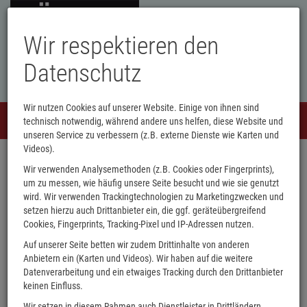
Wir respektieren den
Datenschutz
Wir nutzen Cookies auf unserer Website. Einige von ihnen sind
Menü
technisch notwendig, während andere uns helfen, diese Website und
0
unseren Service zu verbessern (z.B. externe Dienste wie Karten und
Unsere Buchhandlung in Brilon🛵
Videos).
Wir verwenden Analysemethoden (z.B. Cookies oder Fingerprints),
um zu messen, wie häufig unsere Seite besucht und wie sie genutzt
wird. Wir verwenden Trackingtechnologien zu Marketingzwecken und
setzen hierzu auch Drittanbieter ein, die ggf. geräteübergreifend
Cookies, Fingerprints, Tracking-Pixel und IP-Adressen nutzen.
Auf unserer Seite betten wir zudem Drittinhalte von anderen
Anbietern ein (Karten und Videos). Wir haben auf die weitere
Datenverarbeitung und ein etwaiges Tracking durch den Drittanbieter
keinen Einfluss.
Wir setzen in diesem Rahmen auch Dienstleister in Drittländern